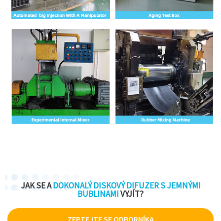
JAK SE A
DOKONALÝ DISKOVÝ DIFUZER S JEMNÝMI
BUBLINAMI
VYJÍT?
ZEPTEJTE SE ODBORNÍKA