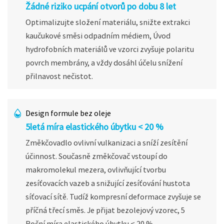
Žádné riziko ucpání otvorů po dobu 8 let
Optimalizujte složení materiálu, snižte extrakci
kaučukové směsi odpadním médiem, Úvod
hydrofobních materiálů ve vzorci zvyšuje polaritu
povrch membrány, a vždy dosáhl účelu snížení
přilnavost nečistot.
Design formule bez oleje
5letá míra elastického úbytku < 20 %
Změkčovadlo ovlivní vulkanizaci a sníží zesítění
účinnost. Současně změkčovač vstoupí do
makromolekul mezera, ovlivňující tvorbu
zesíťovacích vazeb a snižující zesíťování hustota
síťovací sítě. Tudíž kompresní deformace zvyšuje se
příčná třecí směs. Je přijat bezolejový vzorec, 5
Roční míra elastického úbytku < 20 %