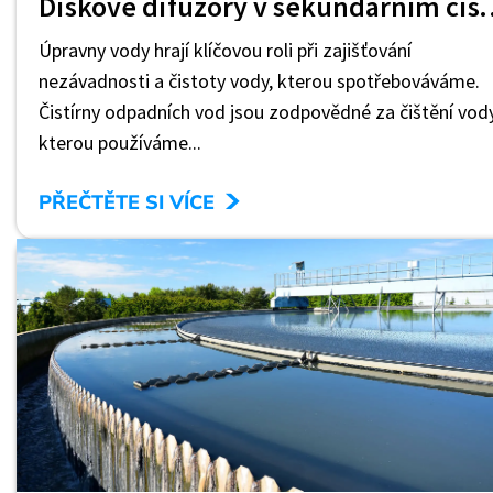
Diskové difuzory v sekundá
Úpravny vody hrají klíčovou roli při zajišťování
nezávadnosti a čistoty vody, kterou spotřebováváme.
Čistírny odpadních vod jsou zodpovědné za čištění vody
kterou používáme...
>
PŘEČTĚTE SI VÍCE