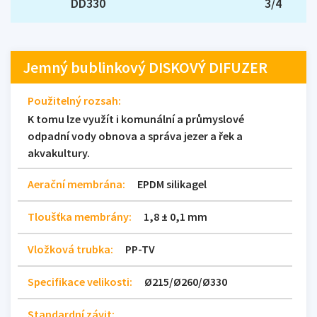
DD330
3/4
Jemný bublinkový DISKOVÝ DIFUZER
Použitelný rozsah:
K tomu lze využít i komunální a průmyslové
odpadní vody obnova a správa jezer a řek a
akvakultury.
Aerační membrána:
EPDM silikagel
Tloušťka membrány:
1,8 ± 0,1 mm
Vložková trubka:
PP-TV
Specifikace velikosti:
Ø215/Ø260/Ø330
Standardní závit: