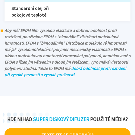
Standardní olej při
pokojové teplotě
Aby měl EPDM film vysokou elasticitu a dobrou odolnost proti
roztržení, používáme EPDM s "bimodální" distribucí molekulové
hmotnosti. EPDM s "bimodálním" Distribuce molekulové hmotnosti
má jak vysokomolekulární polymer mechanický vlastnosti a EPDM s
nízkou molekulovou hmotností zpracování polymerů, kombinované s
EPDM s řízeným větvením s dlouhým řetězcem, vyrovnává vlastnosti
polymeru studna. Takže to EPDM má
dobrá odolnost proti roztržení
při vysoké pevnosti a vysoké pružnosti.
KDE NIHAO
SUPER DISKOVÝ DIFUZER
POUŽITÉ MÉDIA?
ZEPTEJTE SE ODBORNÍKA