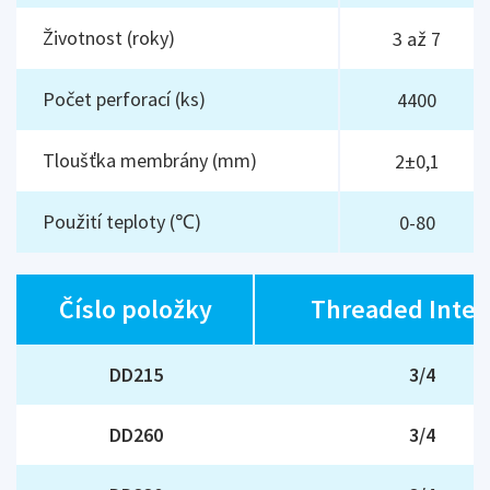
Životnost (roky)
3 až 7
Počet perforací (ks)
4400
Tloušťka membrány (mm)
2±0,1
Použití teploty (℃)
0-80
Číslo položky
Threaded Inter
DD215
3/4
DD260
3/4