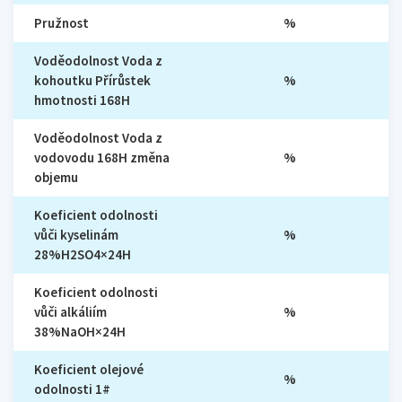
Pružnost
%
Voděodolnost Voda z
kohoutku Přírůstek
%
hmotnosti 168H
Voděodolnost Voda z
vodovodu 168H změna
%
objemu
Koeficient odolnosti
vůči kyselinám
%
28%H2SO4×24H
Koeficient odolnosti
vůči alkáliím
%
38%NaOH×24H
Koeficient olejové
%
odolnosti 1#