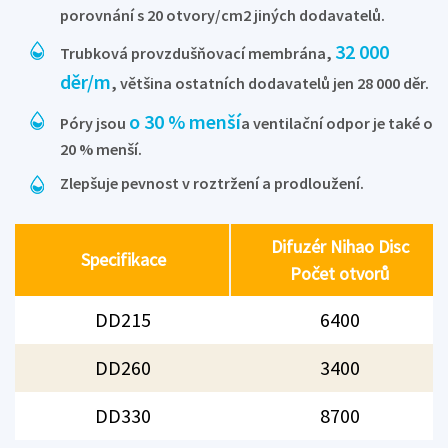
porovnání s 20 otvory/cm2 jiných dodavatelů.
32 000
Trubková provzdušňovací membrána,
děr/m
, většina ostatních dodavatelů jen 28 000 děr.
o 30 % menší
Póry jsou
a ventilační odpor je také o
20 % menší.
Zlepšuje pevnost v roztržení a prodloužení.
Difuzér Nihao Disc
Specifikace
Počet otvorů
DD215
6400
DD260
3400
DD330
8700