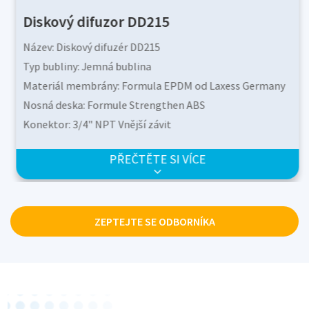
Diskový difuzor DD215
Název: Diskový difuzér DD215
Typ bubliny: Jemná bublina
Materiál membrány: Formula EPDM od Laxess Germany
Nosná deska: Formule Strengthen ABS
Konektor: 3/4" NPT Vnější závit
Velikost bubliny (mm): 1,0-2,0
PŘEČTĚTE SI VÍCE
3
Návrhový tok (m
/h): 1,5-2,5
ZEPTEJTE SE ODBORNÍKA