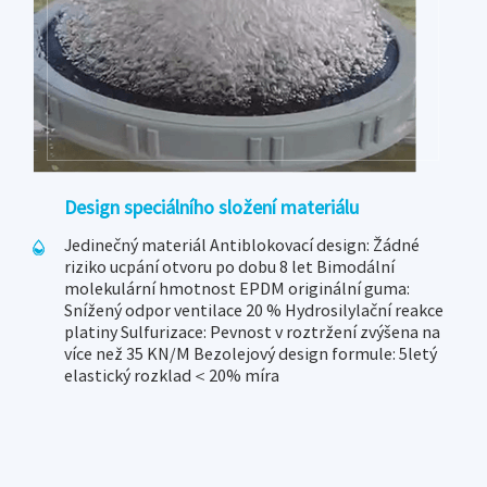
Design speciálního složení materiálu
Jedinečný materiál Antiblokovací design: Žádné
riziko ucpání otvoru po dobu 8 let Bimodální
molekulární hmotnost EPDM originální guma:
Snížený odpor ventilace 20 % Hydrosilylační reakce
platiny Sulfurizace: Pevnost v roztržení zvýšena na
více než 35 KN/M Bezolejový design formule: 5letý
elastický rozklad＜20% míra