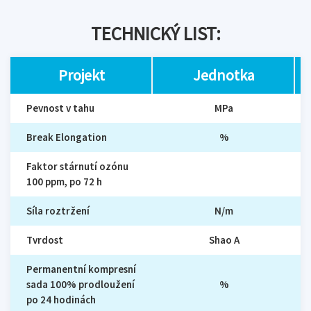
TECHNICKÝ LIST:
Projekt
Jednotka
Pevnost v tahu
MPa
Break Elongation
%
Faktor stárnutí ozónu
100 ppm, po 72 h
Síla roztržení
N/m
Tvrdost
Shao A
Permanentní kompresní
sada 100% prodloužení
%
po 24 hodinách