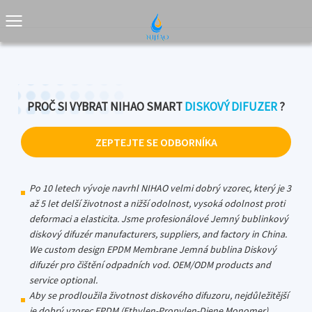
PROČ SI VYBRAT NIHAO SMART
DISKOVÝ DIFUZER
?
ZEPTEJTE SE ODBORNÍKA
Po 10 letech vývoje navrhl NIHAO velmi dobrý vzorec, který je 3
až 5 let delší životnost a nižší odolnost, vysoká odolnost proti
deformaci a elasticita. Jsme profesionálové
Jemný bublinkový
diskový difuzér manufacturers, suppliers, and factory in China
.
We custom design EPDM Membrane Jemná bublina Diskový
difuzér pro čištění odpadních vod. OEM/ODM products and
service optional.
Aby se prodloužila životnost diskového difuzoru, nejdůležitější
je dobrý vzorec EPDM (Ethylen-Propylen-Diene Monomer).