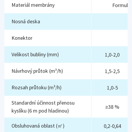
Materiál membrány
Formule
Nosná deska
F
Konektor
3
Velikost bubliny (mm)
1,0-2,0
Návrhový průtok (m³/h)
1,5-2,5
Rozsah průtoku (m³/h)
1,0-5
Standardní účinnost přenosu
≥38 %
kyslíku (6 m pod hladinou)
Obsluhovaná oblast (㎡)
0,2-0,64