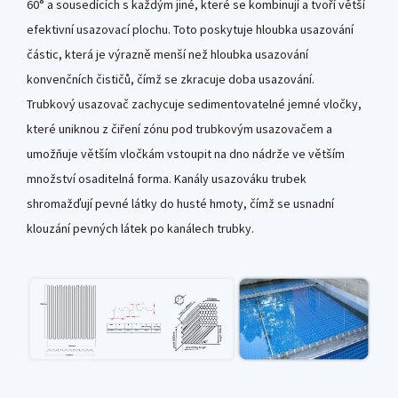
60° a sousedících s každým jiné, které se kombinují a tvoří větší
efektivní usazovací plochu. Toto poskytuje hloubka usazování
částic, která je výrazně menší než hloubka usazování
konvenčních čističů, čímž se zkracuje doba usazování.
Trubkový usazovač zachycuje sedimentovatelné jemné vločky,
které uniknou z čiření zónu pod trubkovým usazovačem a
umožňuje větším vločkám vstoupit na dno nádrže ve větším
množství osaditelná forma. Kanály usazováku trubek
shromažďují pevné látky do husté hmoty, čímž se usnadní
klouzání pevných látek po kanálech trubky.