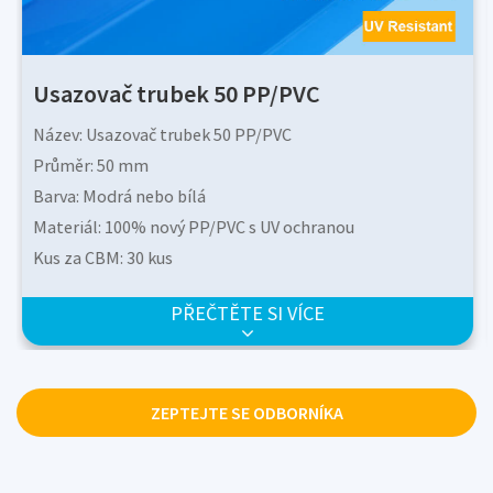
Usazovač trubek 50 PP/PVC
Název:
Usazovač trubek 50 PP/PVC
Průměr:
50 mm
Barva:
Modrá nebo bílá
Materiál:
100% nový PP/PVC s UV ochranou
Kus za CBM:
30 kus
Odpor:
UV, chlorid, kyselina, olej
PŘEČTĚTE SI VÍCE
Osvědčení:
Standard FDA s certifikátem SGS, splňuje
všechny požadavky na pitnou vodu jako např. NSF, KTW,
ACS, DWI 31
3
ZEPTEJTE SE ODBORNÍKA
Gravitace:
0,92 g/cm
Sklon: 60°
2
3
plocha povrchu:
Více než 95 m
/m
Velikost bloku:
1mX 1mX výška (0,6m až 1,2m)