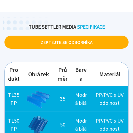
TUBE SETTLER MEDIA
SPECIFIKACE
ZEPTEJTE SE ODBORNÍKA
Pro
Prů
Barv
Obrázek
Materiál
dukt
měr
a
TL35
Modr
PP/PVC s UV
35
PP
á bílá
odolnost
TL50
Modr
PP/PVC s UV
50
PP
á bílá
odolnost