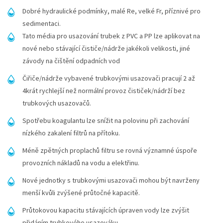
Dobré hydraulické podmínky, malé Re, velké Fr, příznivé pro
sedimentaci.
Tato média pro usazování trubek z PVC a PP lze aplikovat na
nové nebo stávající čističe/nádrže jakékoli velikosti, jiné
závody na čištění odpadních vod
Čiřiče/nádrže vybavené trubkovými usazovači pracují 2 až
4krát rychlejší než normální provoz čističek/nádrží bez
trubkových usazovačů.
Spotřebu koagulantu lze snížit na polovinu při zachování
nízkého zakalení filtrů na přítoku.
Méně zpětných proplachů filtru se rovná významné úspoře
provozních nákladů na vodu a elektřinu.
Nové jednotky s trubkovými usazovači mohou být navrženy
menší kvůli zvýšené průtočné kapacitě.
Průtokovou kapacitu stávajících úpraven vody lze zvýšit
přidáním trubkového usazováku.