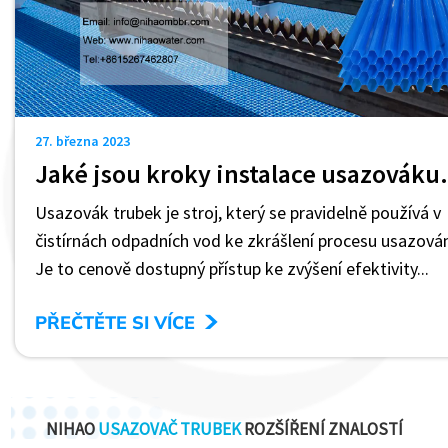
27. března 2023
Jaké jsou kr
Usazovák trubek je stroj, který se pravidelně používá v
čistírnách odpadních vod ke zkrášlení procesu usazován
Je to cenově dostupný přístup ke zvýšení efektivity...
>
PŘEČTĚTE SI VÍCE
NIHAO
USAZOVAČ TRUBEK
ROZŠÍŘENÍ ZNALOSTÍ