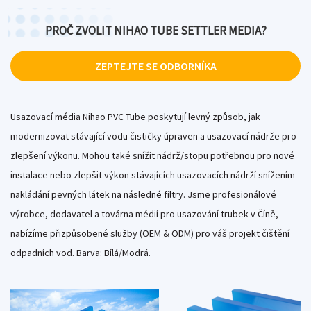
Teplota pokračování v provozu:
70 stupňů
Maximální provozní teplota:
80 stupňů (krátká doba)
PROČ ZVOLIT NIHAO TUBE SETTLER MEDIA?
2
3
Sedimační oblast:
9m
/m
ZEPTEJTE SE ODBORNÍKA
Sestaven :
Plastovou svařovanou pistolí na místě
Aplikace:
Carifier nebo Sedimentace pro úpravu pitné
vody, komunálních a průmyslových odpadních vod
Usazovací média Nihao PVC Tube poskytují levný způsob, jak
Životnost:
5 až 10 let
modernizovat stávající vodu čističky úpraven a usazovací nádrže pro
Velmi robustní a trvanlivý nejjednodušší podpůrný
zlepšení výkonu. Mohou také snížit nádrž/stopu potřebnou pro nové
systém
instalace nebo zlepšit výkon stávajících usazovacích nádrží snížením
nakládání pevných látek na následné filtry. Jsme profesionálové
výrobce, dodavatel a továrna médií pro usazování trubek v Číně
,
nabízíme přizpůsobené služby (OEM & ODM) pro váš projekt čištění
odpadních vod. Barva: Bílá/Modrá.