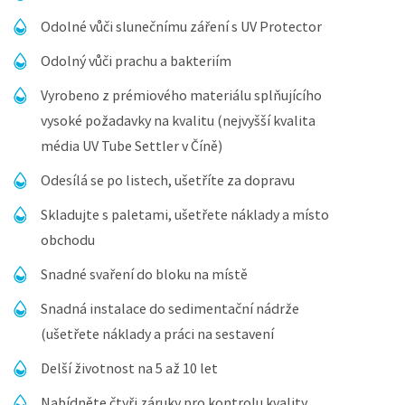
Odolné vůči slunečnímu záření s UV Protector
Odolný vůči prachu a bakteriím
Vyrobeno z prémiového materiálu splňujícího
vysoké požadavky na kvalitu (nejvyšší kvalita
média UV Tube Settler v Číně)
Odesílá se po listech, ušetříte za dopravu
Skladujte s paletami, ušetřete náklady a místo
obchodu
Snadné svaření do bloku na místě
Snadná instalace do sedimentační nádrže
(ušetřete náklady a práci na sestavení
Delší životnost na 5 až 10 let
Nabídněte čtyři záruky pro kontrolu kvality