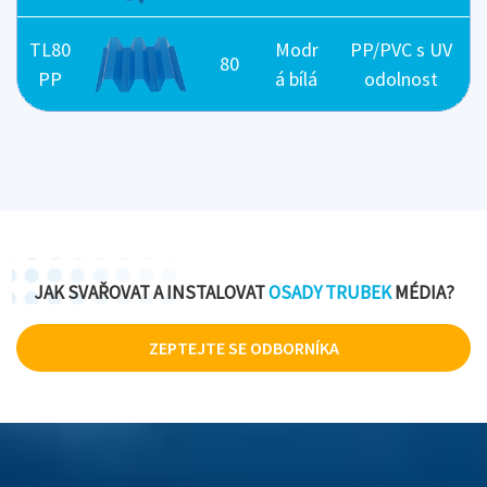
TL80
Modr
PP/PVC s UV
80
PP
á bílá
odolnost
JAK SVAŘOVAT A INSTALOVAT
OSADY TRUBEK
MÉDIA?
ZEPTEJTE SE ODBORNÍKA