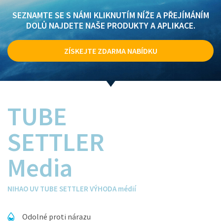
SEZNAMTE SE S NÁMI KLIKNUTÍM NÍŽE A PŘEJÍMÁNÍM
DOLŮ NAJDETE NAŠE PRODUKTY A APLIKACE.
ZÍSKEJTE ZDARMA NABÍDKU
TUBE
SETTLER
Media
NIHAO UV TUBE SETTLER VÝHODA médií
Odolné proti nárazu